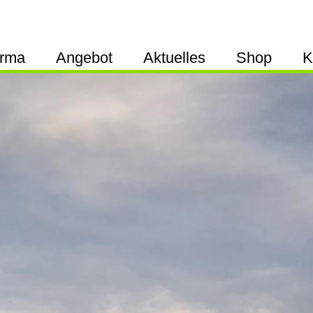
irma
Angebot
Aktuelles
Shop
K
künstliche Lawinenauslösung
An