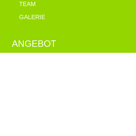
TEAM
GALERIE
ANGEBOT
PASSAGIERFLÜGE
TAXIFLÜGE
BAUTRANSPORTE
ALPVERSORGUNG
HÜTTENVERSORGUNG
TIERTRANSPORTE
FLUGSCHULE