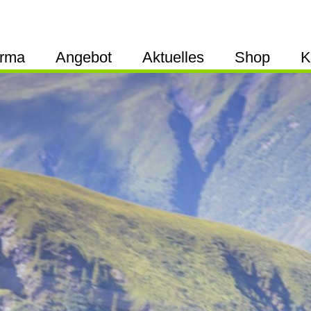
irma
Angebot
Aktuelles
Shop
K
künstliche Lawinenauslösung
An