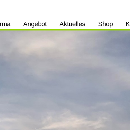
irma
Angebot
Aktuelles
Shop
K
künstliche Lawinenauslösung
An